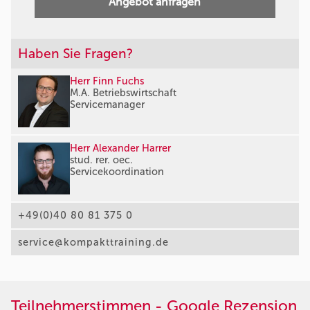
Angebot anfragen
Haben Sie Fragen?
Herr Finn Fuchs
M.A. Betriebswirtschaft
Servicemanager
Herr Alexander Harrer
stud. rer. oec.
Servicekoordination
+49(0)40 80 81 375 0
service@kompakttraining.de
Teilnehmerstimmen - Google Rezension