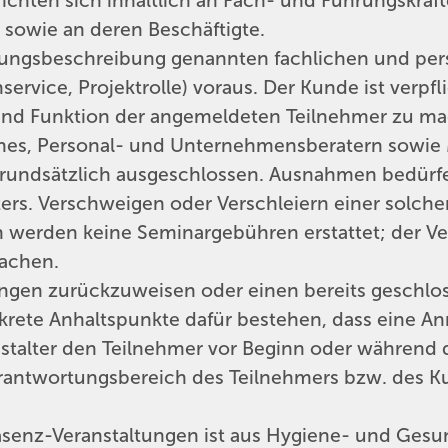
 richten sich inhaltlich an Fach- und Führungskr
 sowie an deren Beschäftigte.
altungsbeschreibung genannten fachlichen und per
ervice, Projektrolle) voraus. Der Kunde ist verpf
nd Funktion der angemeldeten Teilnehmer zu ma
aches, Personal- und Unternehmensberatern sowie
 grundsätzlich ausgeschlossen. Ausnahmen bedürf
rs. Verschweigen oder Verschleiern einer solchen 
en werden keine Seminargebühren erstattet; der Ver
achen.
dungen zurückzuweisen oder einen bereits geschl
rete Anhaltspunkte dafür bestehen, dass eine A
anstalter den Teilnehmer vor Beginn oder während
erantwortungsbereich des Teilnehmers bzw. des K
äsenz-Veranstaltungen ist aus Hygiene- und Gesun