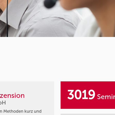
3019
zension
Semin
mbH
ten Methoden kurz und