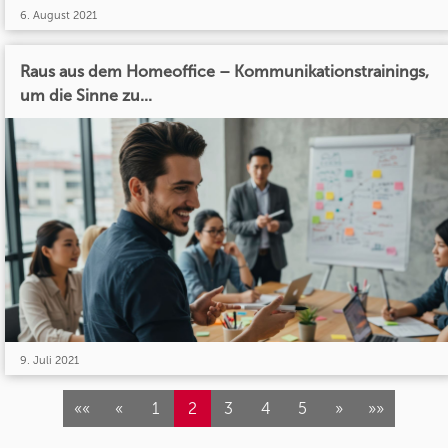
6. August 2021
Raus aus dem Homeoffice – Kommunikationstrainings,
um die Sinne zu...
9. Juli 2021
««
«
1
2
3
4
5
»
»»