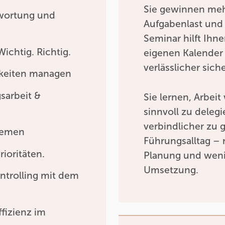
Sie gewinnen mehr
twortung und
Aufgabenlast und 
Seminar hilft Ihne
Wichtig. Richtig.
eigenen Kalender
verlässlicher sich
gkeiten managen
sarbeit &
Sie lernen, Arbei
sinnvoll zu dele
verbindlicher zu g
themen
Führungsalltag – 
ioritäten.
Planung und weni
Umsetzung.
ntrolling mit dem
ffizienz im