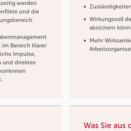
hzeitig werden
Zuständigkeiten
flikte und die
Wirkungsvoll d
tungsbereich
absichern kön
ufgabenmanagement
Mehr Wirksamke
im Bereich klarer
Arbeitsorganisa
liche Impulse,
h und direktes
konkreten
t.
Was Sie aus