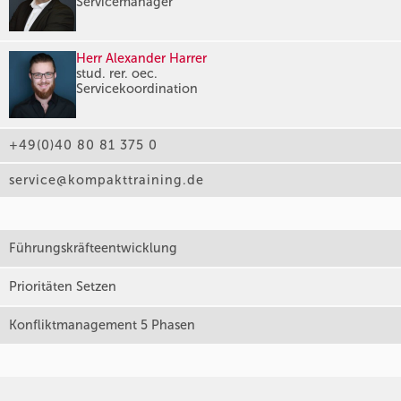
Servicemanager
Herr Alexander Harrer
stud. rer. oec.
Servicekoordination
+49(0)40 80 81 375 0
service@kompakttraining.de
Führungskräfteentwicklung
Prioritäten Setzen
Konfliktmanagement 5 Phasen